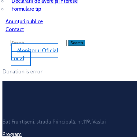
Declarații de avere și interese
Formulare tip
Anunțuri publice
Contact
Monitorul Oficial
Local
Donation is error
Sat Fruntișeni, strada Principală, nr.119, Vaslui
Program: