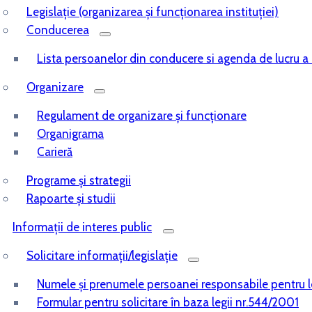
Legislaţie (organizarea şi funcţionarea instituţiei)
Conducerea
Lista persoanelor din conducere si agenda de lucru a
Organizare
Regulament de organizare și funcționare
Organigrama
Carieră
Programe și strategii
Rapoarte și studii
Informații de interes public
Solicitare informații/legislație
Numele și prenumele persoanei responsabile pentru 
Formular pentru solicitare în baza legii nr.544/2001