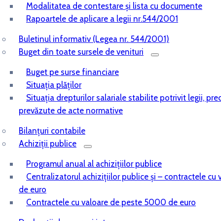
Modalitatea de contestare și lista cu documente
Rapoartele de aplicare a legii nr.544/2001
Buletinul informativ (Legea nr. 544/2001)
Buget din toate sursele de venituri
Buget pe surse financiare
Situaţia plăţilor
Situaţia drepturilor salariale stabilite potrivit legii, pr
prevăzute de acte normative
Bilanţuri contabile
Achiziţii publice
Programul anual al achiziţiilor publice
Centralizatorul achiziţiilor publice şi – contractele 
de euro
Contractele cu valoare de peste 5000 de euro