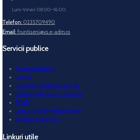
Luni-Vineri 08:00–16:00.
Telefon:
0235709490
Email:
fruntiseni@vs.e-adm.ro
Servicii publice
Anunțuri publice
Carieră
Formulare-Asistență socială
Declarații de avere și interese
POAD
Legea 17/2014-Vânzare teren
Anunțuri Urbanism
Linkuri utile