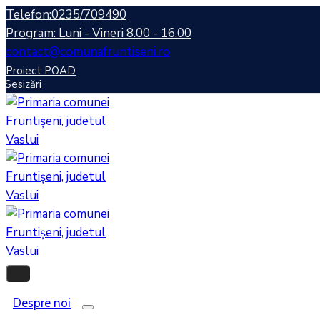
Telefon:0235/709490
Program: Luni - Vineri 8.00 - 16.00
contact@comunafruntiseni.ro
Proiect POAD
Sesizări
Despre noi