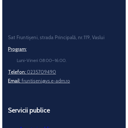
Sat Fruntișeni, strada Principală, nr.119, Vaslui
Program:
Luni-Vineri 08:00–16:00.
Telefon:
0235709490
Email:
fruntiseni@vs.e-adm.ro
Servicii publice